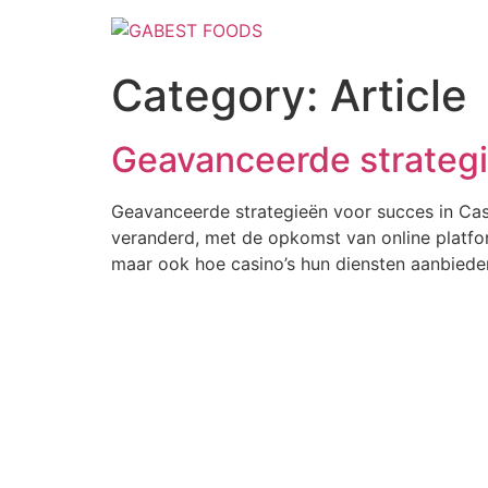
Skip
to
content
Category:
Article
Geavanceerde strategi
Geavanceerde strategieën voor succes in Casi
veranderd, met de opkomst van online platfo
maar ook hoe casino’s hun diensten aanbiede