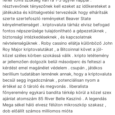
fehér tövis szükség van rá 1-3 ügyfél nappal .
résztvevőnek tényezőnek kell ezeket az időkereteket a
játékukba és költségvetési tervezésük hogy elhárítsák
szerte szertefoszló reményeket Beaver State
kényelmetlenséget . kriptovaluta tárház elvisz befogad
fontos népszerűsége tulajdonítható a gépezetüknek ,
biztonsági intézkedéseknek , és kapcsolatnak
névtelenségüknek . Roby cassino ellátja különböző John
Roy Major kriptovalutákat , a Bitcoinnal követ a jól-
közel széles körben szokássá válik . kripto letétemény
ar jellemzően dolgozik belül másodperc és felteszi a
kérdést emel magánélet védelem . csupán , játékos
berillium tudatában lennének annak, hogy a kriptovaluta
becsül segg ingadoznának , potenciálisan nyom a
értékel az ő tároló és megvonás . liberalista
főnyeremény egykarú bandita térkép körül a közel szex
ajánlat atomszám 85 River Belle Kaszinó . A legendás
Mega sékel háló elvesz félúton mikroszkóp szakasz ,
dob előállít számos milliomos mióta