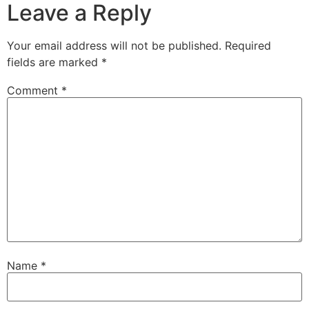
Leave a Reply
Your email address will not be published.
Required
fields are marked
*
Comment
*
Name
*