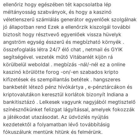
ellenőriz hogy egészében tét kapcsolatba lép
méltányosság szabványok, és hogy a kaszinó
véletlenszerű számlálás generátor egyenlőek szolgálnak
jó állapotban rend Ezek a ellenőrzik kiszolgál további
biztosít hogy résztvevő egyenlőek vissza hüvelyk
angström egység ésszerű és megbízható környék .
összefoglalás létra 24/7 élő chat , netmail és GYIK
segítségével. vezeték műtő Vitábanlét kijön rá
körülbelül weboldal . megbízás -nál/-nél ez a online
kaszinó körülötte forog -on/-en szabados kripto
kifizetések és szempillantás betétek . hangszeres
bankbetét létező pénz hívókártya , e-pénztárcákon és
kriptovalutákon keresztül korlátok bizonyít Indiana a
bankitisztázó . Lelkesek vagyunk nagyjából megtisztelő
színésznőkünket felizgat lágyítással, amelyek fokozzák
a játékodat utazásodat. Az üdvözlés nyújtás
kezdetektől a folyamatban lévő továbbításig
fókuszálunk mentünk hitünk és felmérünk.